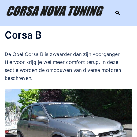
Ga
naar
Zoeken
Tog
de
men
inhoud
Corsa B
De Opel Corsa B is zwaarder dan zijn voorganger.
Hiervoor krijg je wel meer comfort terug. In deze
sectie worden de ombouwen van diverse motoren
beschreven.